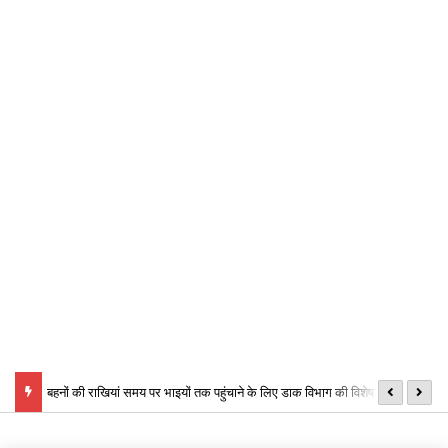
ं को लेकर
बहनों की राखियां समय पर भाइयों तक पहुंचाने के लिए डाक विभाग की विशेष व्यवस्था,
मु
बनाए गए विशेष काउंटर
लि