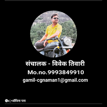
🔴👉ऑफिस पता