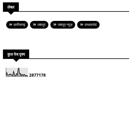
लेबल
छत्तीसगढ़
जशपुर
जशपुर न्यूज़
पत्थलगांव
कुल पेज दृश्य
2
8
7
7
1
7
8