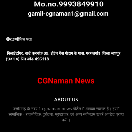
🔴👉ऑफिस पता
बिलाईटाँगर, वार्ड क्रमांक 09, इंडेन गैस गोदाम के पास, पत्थलगांव जिला जशपुर
(छ०ग ०) पिन कोड 496118
ABOUT US
छत्तीसगढ़ के नंबर 1 cgnaman news पोर्टल में आपका स्वागत है। इसमें
सामाजिक - राजनीतिक, दुर्घटना, भ्रष्टाचार, एवं अन्य नवीनतम खबरें अपडेट प्राप्त
करें ।