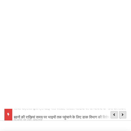
ं को लेकर
बहनों की राखियां समय पर भाइयों तक पहुंचाने के लिए डाक विभाग की विशेष व्यवस्था,
मु
बनाए गए विशेष काउंटर
लि