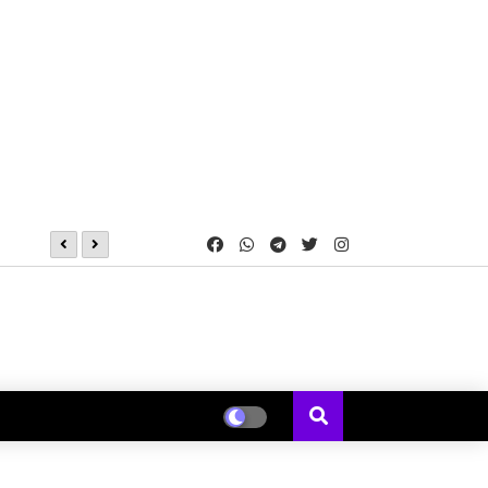
IDBI बैंक की CSR पहल से जशपुर के 8 विद्यालयों में शुरू हुई स्मार्ट क्लास,