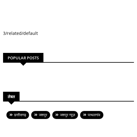
3/related/default
POPULAR POSTS
लेबल
छत्तीसगढ़
जशपुर
जशपुर न्यूज़
पत्थलगांव