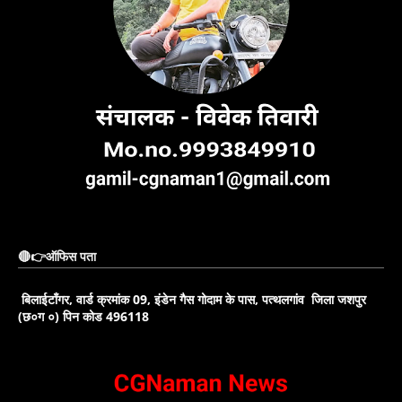
🔴👉ऑफिस पता
बिलाईटाँगर, वार्ड क्रमांक 09, इंडेन गैस गोदाम के पास, पत्थलगांव जिला जशपुर
(छ०ग ०) पिन कोड 496118