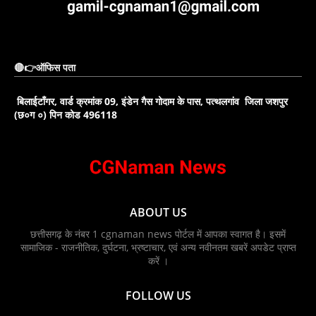
🔴👉ऑफिस पता
बिलाईटाँगर, वार्ड क्रमांक 09, इंडेन गैस गोदाम के पास, पत्थलगांव जिला जशपुर
(छ०ग ०) पिन कोड 496118
ABOUT US
छत्तीसगढ़ के नंबर 1 cgnaman news पोर्टल में आपका स्वागत है। इसमें
सामाजिक - राजनीतिक, दुर्घटना, भ्रष्टाचार, एवं अन्य नवीनतम खबरें अपडेट प्राप्त
करें ।
FOLLOW US