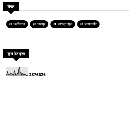
लेबल
छत्तीसगढ़
जशपुर
जशपुर न्यूज़
पत्थलगांव
कुल पेज दृश्य
2
8
7
6
6
2
6