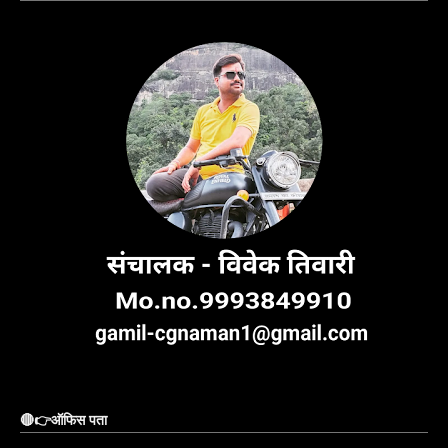
🔴👉ऑफिस पता