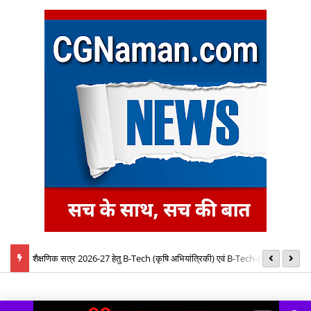
बैठक में
शैक्षणिक सत्र 2026-27 हेतु B-Tech (कृषि अभियांत्रिकी) एवं B-Tech-(खाद्य
08
प्रौद्योगिकी) पाठ्यक्रमों की रिक्त सीटों पर प्रवेश के लिए द्वितीय चरण ऑनलाइन