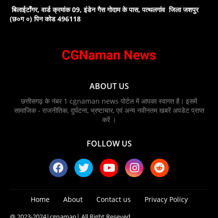
बिलाईटाँगर, वार्ड क्रमांक 09, इंडेन गैस गोदाम के पास, पत्थलगांव जिला जशपुर
(छ०ग ०) पिन कोड 496118
ABOUT US
छत्तीसगढ़ के नंबर 1 cgnaman news पोर्टल में आपका स्वागत है। इसमें
सामाजिक - राजनीतिक, दुर्घटना, भ्रष्टाचार, एवं अन्य नवीनतम खबरें अपडेट प्राप्त
करें ।
FOLLOW US
Home
About
Contact us
Privacy Policy
@ 2023-2024
|cgnaman|
All Right Reseved