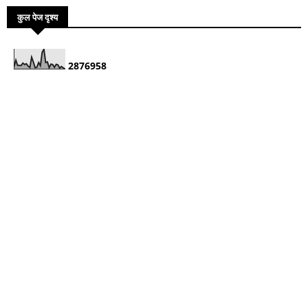
कुल पेज दृश्य
2
8
7
6
9
5
8