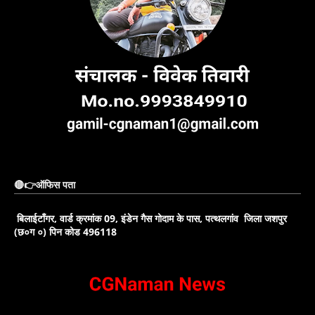
🔴👉ऑफिस पता
बिलाईटाँगर, वार्ड क्रमांक 09, इंडेन गैस गोदाम के पास, पत्थलगांव जिला जशपुर
(छ०ग ०) पिन कोड 496118