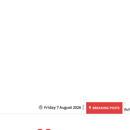
Friday 7 August 2026
यक्षता में महानदी भवन में आयोजित कैबिनेट की बैठक में लिये गये अनेक महत्वपूर्ण निर्णय
शैक्
BREAKING POSTS
के ल