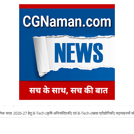
षणिक सत्र 2026-27 हेतु B-Tech (कृषि अभियांत्रिकी) एवं B-Tech-(खाद्य प्रौद्योगिकी) पाठ्यक्रमों की
िए द्वितीय चरण ऑनलाइन काउंसिलिंग प्रारंभ