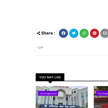
पुराने
YOU MAY LIKE
Uncategorized
Uncateg