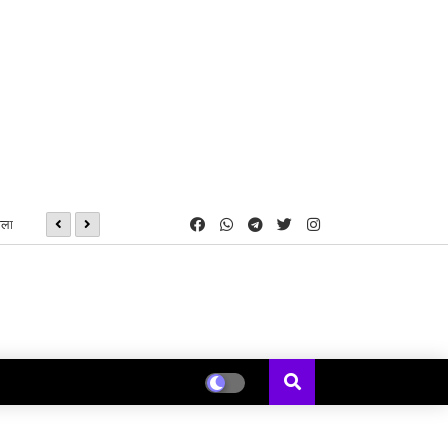
मला
छत्तीसगढ़ में NEET-UG(एमबीबीएस/बीडीएस) प्रथम चरण काउंसिलिंग हेतु 