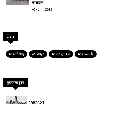
प्रशासन
मई 14, 2023
लेबल
छत्तीसगढ़
जशपुर
जशपुर न्यूज़
पत्थलगांव
कुल पेज दृश्य
2
8
8
2
6
2
3