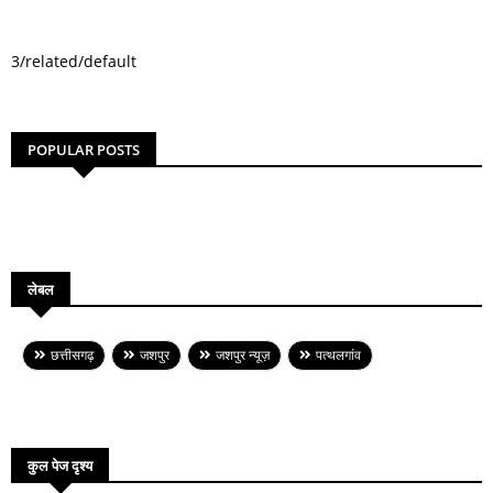
3/related/default
POPULAR POSTS
लेबल
छत्तीसगढ़
जशपुर
जशपुर न्यूज़
पत्थलगांव
कुल पेज दृश्य