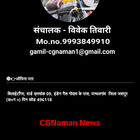
🔴👉ऑफिस पता
बिलाईटाँगर, वार्ड क्रमांक 09, इंडेन गैस गोदाम के पास, पत्थलगांव जिला जशपुर
(छ०ग ०) पिन कोड 496118