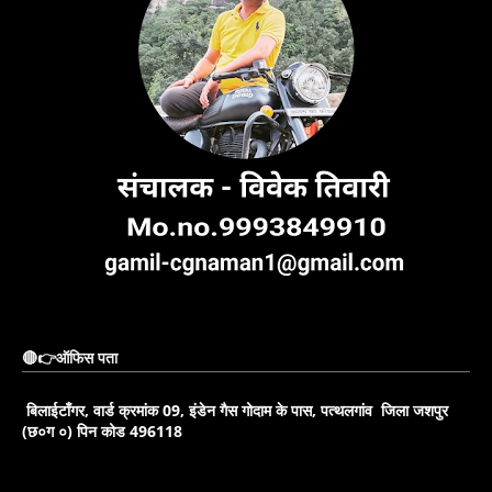
🔴👉ऑफिस पता
बिलाईटाँगर, वार्ड क्रमांक 09, इंडेन गैस गोदाम के पास, पत्थलगांव जिला जशपुर
(छ०ग ०) पिन कोड 496118