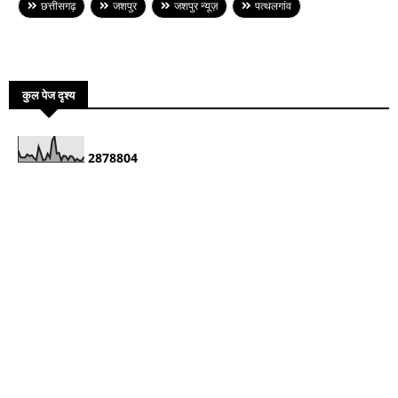
छत्तीसगढ़
जशपुर
जशपुर न्यूज़
पत्थलगांव
कुल पेज दृश्य
2
8
7
8
8
0
4