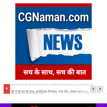
बेटे ने की बाप की हत्या, आरोपी बेटा गिरफ्तार, भेजा जेल, मामला थाना तपकरा अन्तर्गत
का
सिंगीबहार का मामला
नि