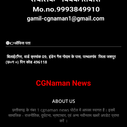
🔴👉ऑफिस पता
बिलाईटाँगर, वार्ड क्रमांक 09, इंडेन गैस गोदाम के पास, पत्थलगांव जिला जशपुर
(छ०ग ०) पिन कोड 496118
ABOUT US
छत्तीसगढ़ के नंबर 1 cgnaman news पोर्टल में आपका स्वागत है। इसमें
सामाजिक - राजनीतिक, दुर्घटना, भ्रष्टाचार, एवं अन्य नवीनतम खबरें अपडेट प्राप्त
करें ।