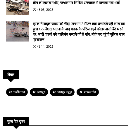
तीन की हालत गंभीर, पत्थलगांव सिविल अस्पताल में कराया गया भर्ती
मई 05, 2023
ट्रक ने बाइक सवार को रौंदा, लगभग 3 मीटर तक घसीटते रही लाश शव
हुआ क्षत-विक्षत, घटना के बाद मृतक के परिजन एवं कोतबावासी बैठे धरने
पर, भारी वाहनों को प्रतिबंध कराने की है मांग, मौके पर पहुंची पुलिस एवम
प्रशासन
मई 14, 2023
लेबल
छत्तीसगढ़
जशपुर
जशपुर न्यूज़
पत्थलगांव
कुल पेज दृश्य