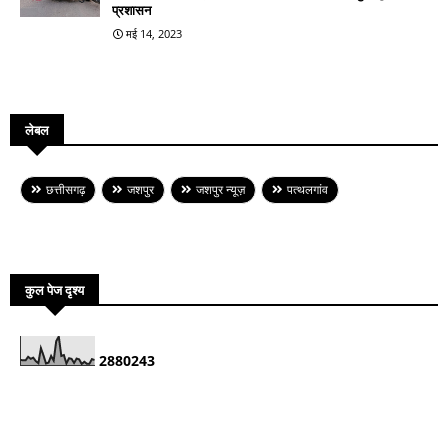
प्रशासन
मई 14, 2023
लेबल
छत्तीसगढ़
जशपुर
जशपुर न्यूज़
पत्थलगांव
कुल पेज दृश्य
2
8
8
0
2
4
3