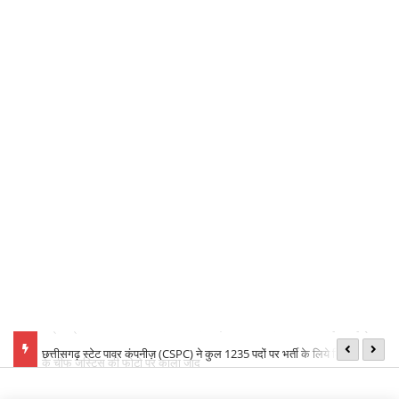
 हाईकोर्ट
छत्तीसगढ़ स्टेट पावर कंपनीज़ (CSPC) ने कुल 1235 पदों पर भर्ती के लिये किया विज्ञापन
भा
जारी
श