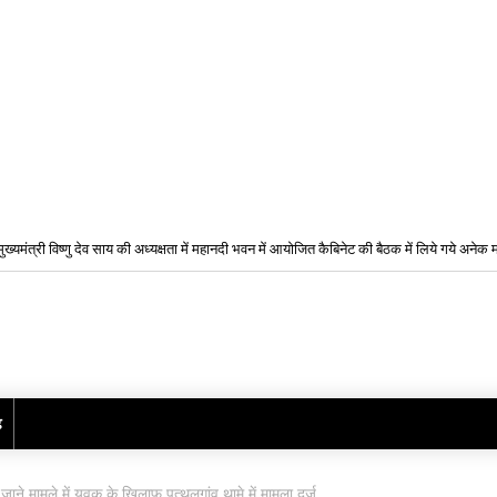
मुख्यमंत्री विष्णु देव साय की अध्यक्षता में महानदी भवन में आयोजित कैबिनेट की बैठक में लिये गये अनेक महत
शैक्षणिक सत्र 2026-27 हेतु B-Tech (कृषि अभियांत्रिकी) एवं B-Tech-(खाद्य प्रौद्योगिकी) पाठ्यक्रमो
प्रवेश के लिए द्वितीय चरण ऑनलाइन काउंसिलिंग प्रारंभ
ढ़
े मामले में युवक के खिलाफ पत्थलगांव थामे में मामला दर्ज