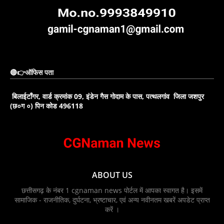
🔴👉ऑफिस पता
बिलाईटाँगर, वार्ड क्रमांक 09, इंडेन गैस गोदाम के पास, पत्थलगांव जिला जशपुर
(छ०ग ०) पिन कोड 496118
ABOUT US
छत्तीसगढ़ के नंबर 1 cgnaman news पोर्टल में आपका स्वागत है। इसमें
सामाजिक - राजनीतिक, दुर्घटना, भ्रष्टाचार, एवं अन्य नवीनतम खबरें अपडेट प्राप्त
करें ।