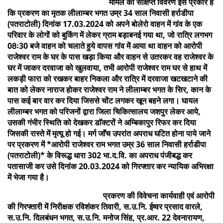
मामले का संक्षिप्त विवरण इस प्रकार है
कि प्रकरण का मृतक लीलाम्बर भगत उम्र 34 साल निवासी हर्राडीपा
(पतराटोली) दिनांक 17.03.2024 को अपने बोलेरो वाहन में गांव के एक
परिवार के लोगों को बुकिंग में लेकर ग्राम बड़ाबनई गया था, जो रात्रि लगभग
08ः30 बजे वाहन को चलाते हुये वापस गांव में आया था वाहन को आरोपी
राजेश्वर राम के घर के पास खड़ा किया और वाहन से उतरकर वह राजेश्वर के
घर में जाकर दरवाजा को खुलवाया, तभी आरोपी राजेश्वर राम घर से हाथ में
लकड़ी फारा को रखकर बाहर निकला और रात्रि में दरवाजा खटखटाने की
बात को लेकर नाराज होकर राजेश्वर राम ने लीलाम्बर भगत के सिर, कान के
पास कई बार वार कर दिया जिससे चोंट लगकर खून बहने लगा। घायल
लीलाम्बर भगत को परिजनों द्वारा जिला चिकित्सालय जशपुर लेकर आये,
उसकी गंभीर स्थिति को देखकर डाॅक्टरों ने अम्बिकापुर रिफर कर दिया
जिसकी रास्ते में मृत्यू हो गई। मर्ग जाॅंच उपरांत अपराध घटित होना पाये जाने
पर प्रकरण में *आरोपी राजेश्वर राम भगत उम्र 36 साल निवासी हर्राडीपा
(पतराटोली)* के विरूद्ध धारा 302 भा.द.वि. का अपराध पंजीबद्ध कर
पतासाजी कर उसे दिनांक 20.03.2024 को गिरफ्तार कर न्यायिक अभिरक्षा
में भेजा गया है।
प्रकरण की विवेचना कार्यवाही एवं आरोपी
की गिरफ्तारी में निरीक्षक रविशंकर तिवारी, स.उ.नि. ईष्वर प्रसाद वारले,
स.उ.नि. दिलबंधन भगत, स.उ.नि. मनोज सिंह, प्र.आर. 22 देवनारायण,