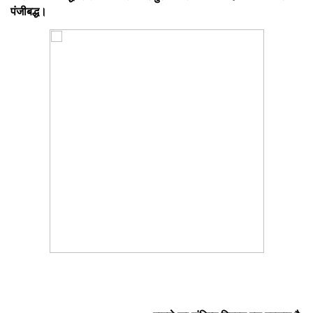
पंजीबद्ध।