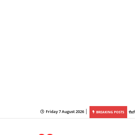
Friday 7 August 2026
यक्षता में महानदी भवन में आयोजित कैबिनेट की बैठक में लिये गये अनेक महत्वपूर्ण निर्णय
शैक्
BREAKING POSTS
के ल