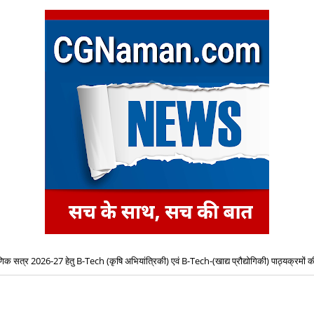
षणिक सत्र 2026-27 हेतु B-Tech (कृषि अभियांत्रिकी) एवं B-Tech-(खाद्य प्रौद्योगिकी) पाठ्यक्रमों की
िए द्वितीय चरण ऑनलाइन काउंसिलिंग प्रारंभ