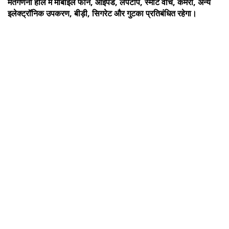
मतगणना हॉल में मोबाइल फोन, आईपेड, लैपटॉप, स्मार्ट वॉच, कैमरा, अन्य
इलेक्ट्रॉनिक उपकरण, बीड़ी, सिगरेट और गुटका प्रतिबंधित रहेगा।