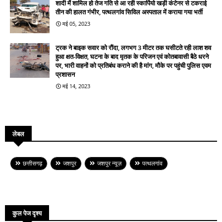
शादी में शामिल हो तेज गति से आ रही स्कार्पियो खड़ी कंटेनर से टकराई
तीन की हालत गंभीर, पत्थलगांव सिविल अस्पताल में कराया गया भर्ती
मई 05, 2023
ट्रक ने बाइक सवार को रौंदा, लगभग 3 मीटर तक घसीटते रही लाश शव
हुआ क्षत-विक्षत, घटना के बाद मृतक के परिजन एवं कोतबावासी बैठे धरने
पर, भारी वाहनों को प्रतिबंध कराने की है मांग, मौके पर पहुंची पुलिस एवम
प्रशासन
मई 14, 2023
लेबल
छत्तीसगढ़
जशपुर
जशपुर न्यूज़
पत्थलगांव
कुल पेज दृश्य