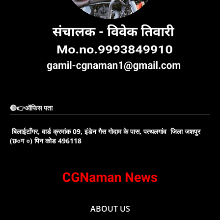
🔴👉ऑफिस पता
बिलाईटाँगर, वार्ड क्रमांक 09, इंडेन गैस गोदाम के पास, पत्थलगांव जिला जशपुर
(छ०ग ०) पिन कोड 496118
ABOUT US