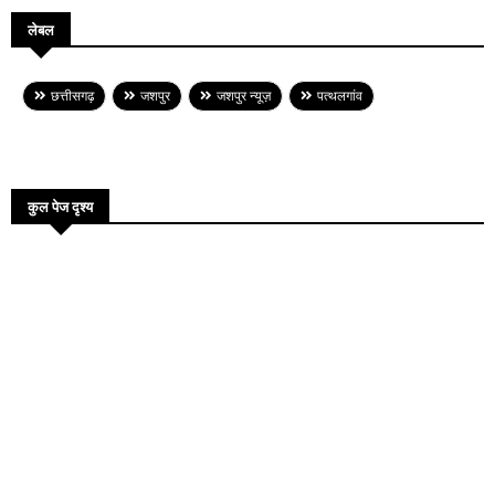
लेबल
छत्तीसगढ़
जशपुर
जशपुर न्यूज़
पत्थलगांव
कुल पेज दृश्य