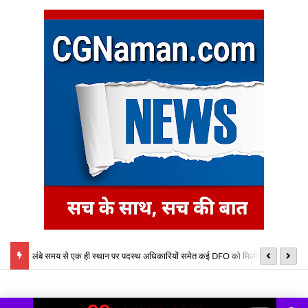
लंबे समय से एक ही स्थान पर पदस्थ अधिकारियों समेत कई DFO को मिली नई
का
बेटे ने की बाप की हत्या, आरोपी बेटा गिरफ्तार, भेजा जेल, मामला थाना तपकरा अन्तर्गत
जिम्मेदारी, तबादला आदेश जारी
नि
सिंगीबहार का मामला