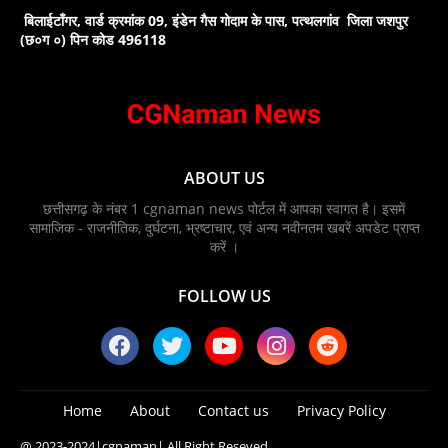
बिलाईटाँगर, वार्ड क्रमांक 09, इंडेन गैस गोदाम के पास, पत्थलगांव जिला जशपुर
(छ०ग ०) पिन कोड 496118
ABOUT US
छत्तीसगढ़ के नंबर 1 cgnaman news पोर्टल में आपका स्वागत है। इसमें
सामाजिक - राजनीतिक, दुर्घटना, भ्रष्टाचार, एवं अन्य नवीनतम खबरें अपडेट प्राप्त
करें ।
FOLLOW US
Home
About
Contact us
Privacy Policy
@ 2023-2024
|cgnaman|
All Right Reseved