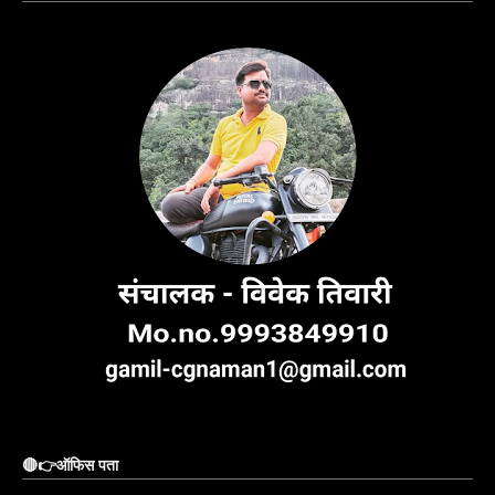
🔴👉ऑफिस पता