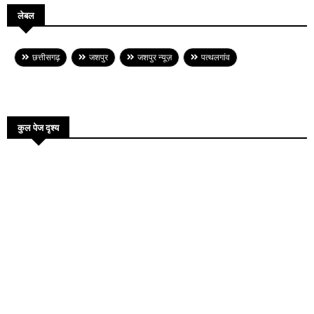
लेबल
छत्तीसगढ़
जशपुर
जशपुर न्यूज़
पत्थलगांव
कुल पेज दृश्य