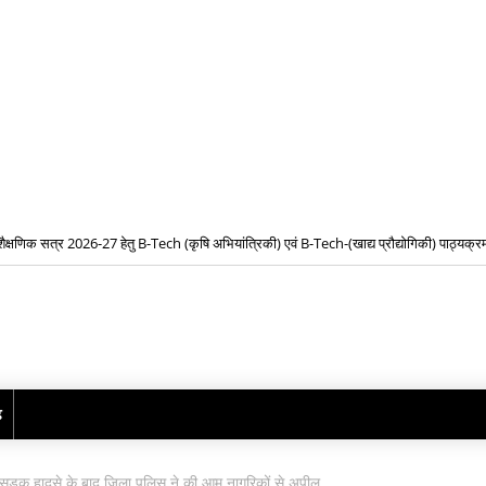
शैक्षणिक सत्र 2026-27 हेतु B-Tech (कृषि अभियांत्रिकी) एवं B-Tech-(खाद्य प्रौद्योगिकी) पाठ्यक्रमो
प्रवेश के लिए द्वितीय चरण ऑनलाइन काउंसिलिंग प्रारंभ
ढ़
वे सड़क हादसे के बाद जिला पुलिस ने की आम नागरिकों से अपील