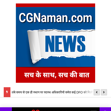
लंबे समय से एक ही स्थान पर पदस्थ अधिकारियों समेत कई DFO को मिली नई
का
बेटे ने की बाप की हत्या, आरोपी बेटा गिरफ्तार, भेजा जेल, मामला थाना तपकरा अन्तर्गत
जिम्मेदारी, तबादला आदेश जारी
नि
सिंगीबहार का मामला