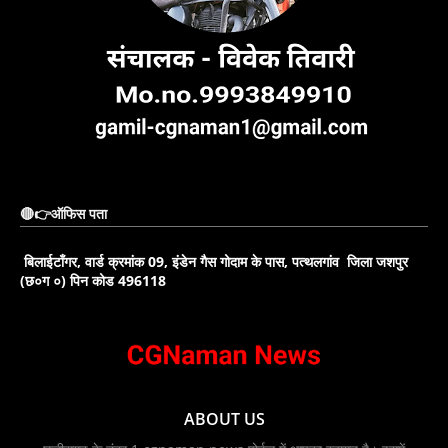
🔴👉ऑफिस पता
बिलाईटाँगर, वार्ड क्रमांक 09, इंडेन गैस गोदाम के पास, पत्थलगांव जिला जशपुर
(छ०ग ०) पिन कोड 496118
ABOUT US