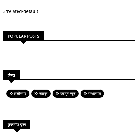
3/related/default
POPULAR POSTS
लेबल
छत्तीसगढ़
जशपुर
जशपुर न्यूज़
पत्थलगांव
कुल पेज दृश्य