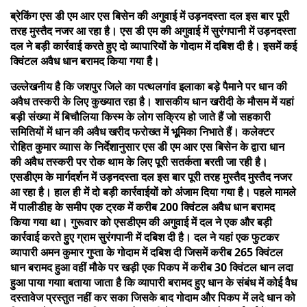
ब्रेकिंग एस डी एम आर एस बिसेन की अगुवाई में उड़नदस्ता दल इस बार पूरी
तरह मुस्‍तैद नजर आ रहा है। एस डी एम की अगुवाई में सुरंगपानी में उड़नदस्ता
दल ने बड़ी कार्रवाई करते हुए दो व्‍यापारियों के गोदाम में दबिश दी है। इसमें कई
क्विंटल अवैध धान बरामद किया गया हैै।
उल्‍लेखनीय है कि जशपुर जिले का पत्‍थलगांव इलाका बड़े पैमानेे पर धान की
अवैध तस्‍करी के लिए कुख्‍यात रहा है। शासकीय धान खरीदी के मौसम में यहां
बड़ी संख्‍या में बिचौलिया किस्‍म के लोग सक्रिय हो जाते हैं जो सहकारी
समितियों में धान की अवैध खरीद फरोख्‍त में भूूूूमिका निभाते हैं। कलेक्‍टर
रोहित कुमार व्‍याास के निर्देशानुसार एस डी एम आर एस बिसेन के द्वारा धान
की अवैध तस्‍करी पर रोक थाम के लिए पूरी सतर्कता बरती जा रही है।
एसडीएम के मार्गदर्शन में उड़नदस्‍ता दल इस बार पूरी तरह मुस्तैद मुस्‍तैद नजर
आ रहा है। हाल ही में दो बड़ी कार्रवाईयों को अंजाम दिया गया है। पहले मामले
में पालीडीह के समीप एक ट्रक में करीब 200 क्विंटल अवैध धान बरामद
किया गया था। गुरूवार को एसडीएम की अगुवाई में दल ने एक और बड़ी
कार्रवाई करते हुुए ग्राम सुरंगपानी में दबिश दी है। दल ने यहां एक फुटकर
व्‍यापारी अमन कुमार गुप्‍ता के गोदाम में दबिश दी जिसमें करीब 265 क्विंटल
धान बरामद हुआ वहीं मौके पर खड़ी एक पिकप में करीब 30 क्विंटल धान लदा
हुआ पाया गयाा बताया जाता है कि व्‍यापारी बरामद हुए धान के संबंध में कोई वैध
दस्‍तावेज प्रस्‍तुत नहीं कर सका जिसके बाद गोदाम और पिकप में लदे धान को