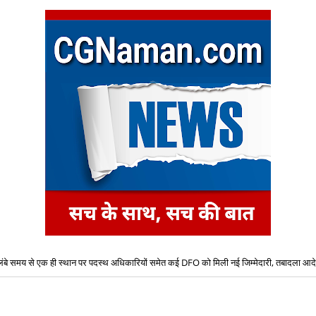
लंबे समय से एक ही स्थान पर पदस्थ अधिकारियों समेत कई DFO को मिली नई जिम्मेदारी, तबादला आद
बेटे ने की बाप की हत्या, आरोपी बेटा गिरफ्तार, भेजा जेल, मामला थाना तपकरा अन्तर्गत सिंगीबहार का मा