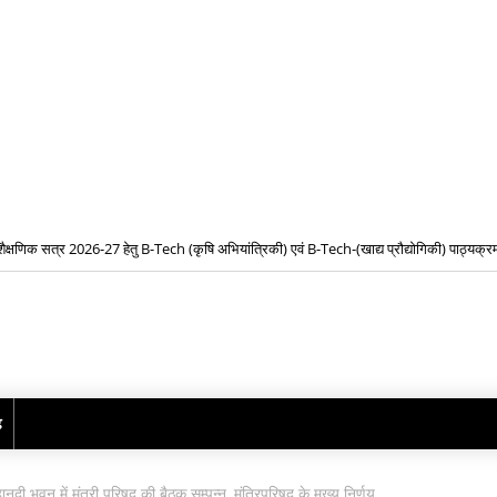
शैक्षणिक सत्र 2026-27 हेतु B-Tech (कृषि अभियांत्रिकी) एवं B-Tech-(खाद्य प्रौद्योगिकी) पाठ्यक्रमो
प्रवेश के लिए द्वितीय चरण ऑनलाइन काउंसिलिंग प्रारंभ
ढ़
महानदी भवन में मंत्री परिषद की बैठक सम्पन्न, मंत्रिपरिषद के मुख्य निर्णय