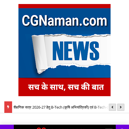
बैठक में
शैक्षणिक सत्र 2026-27 हेतु B-Tech (कृषि अभियांत्रिकी) एवं B-Tech-(खाद्य
08
प्रौद्योगिकी) पाठ्यक्रमों की रिक्त सीटों पर प्रवेश के लिए द्वितीय चरण ऑनलाइन