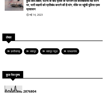
हुआ क्षत-विक्षत, घटना के बाद मृतक के परिजन एवं कोतबावासी बैठे धरने
पर, भारी वाहनों को प्रतिबंध कराने की है मांग, मौके पर पहुंची पुलिस एवम
प्रशासन
मई 14, 2023
लेबल
छत्तीसगढ़
जशपुर
जशपुर न्यूज़
पत्थलगांव
कुल पेज दृश्य
2
8
7
6
8
0
4