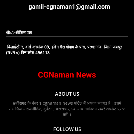
🔴👉ऑफिस पता
बिलाईटाँगर, वार्ड क्रमांक 09, इंडेन गैस गोदाम के पास, पत्थलगांव जिला जशपुर
(छ०ग ०) पिन कोड 496118
ABOUT US
छत्तीसगढ़ के नंबर 1 cgnaman news पोर्टल में आपका स्वागत है। इसमें
सामाजिक - राजनीतिक, दुर्घटना, भ्रष्टाचार, एवं अन्य नवीनतम खबरें अपडेट प्राप्त
करें ।
FOLLOW US