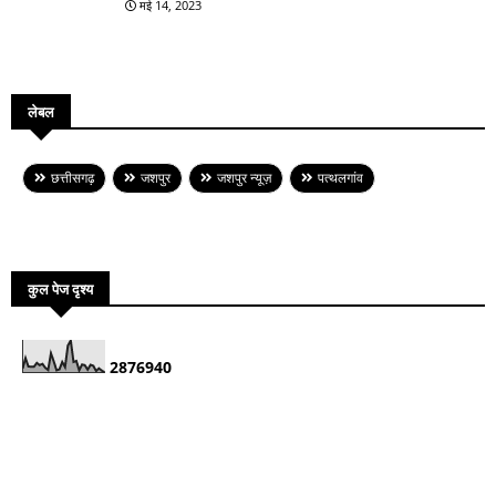
मई 14, 2023
लेबल
छत्तीसगढ़
जशपुर
जशपुर न्यूज़
पत्थलगांव
कुल पेज दृश्य
2
8
7
6
9
4
0