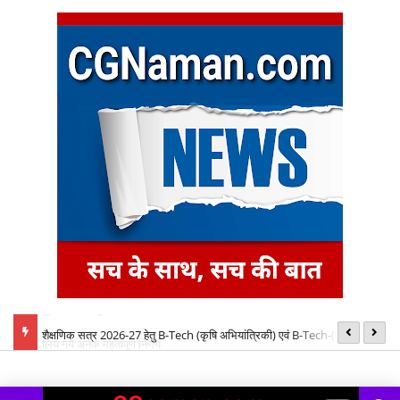
बैठक में
शैक्षणिक सत्र 2026-27 हेतु B-Tech (कृषि अभियांत्रिकी) एवं B-Tech-(खाद्य
08
प्रौद्योगिकी) पाठ्यक्रमों की रिक्त सीटों पर प्रवेश के लिए द्वितीय चरण ऑनलाइन