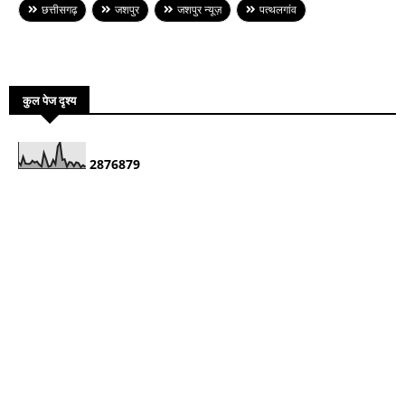
छत्तीसगढ़
जशपुर
जशपुर न्यूज़
पत्थलगांव
कुल पेज दृश्य
2
8
7
6
8
7
9