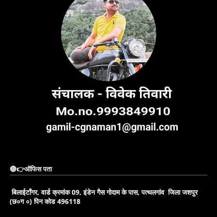
🔴👉ऑफिस पता
बिलाईटाँगर, वार्ड क्रमांक 09, इंडेन गैस गोदाम के पास, पत्थलगांव जिला जशपुर
(छ०ग ०) पिन कोड 496118