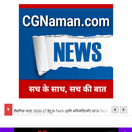
बैठक में
शैक्षणिक सत्र 2026-27 हेतु B-Tech (कृषि अभियांत्रिकी) एवं B-Tech-(खाद्य
08
प्रौद्योगिकी) पाठ्यक्रमों की रिक्त सीटों पर प्रवेश के लिए द्वितीय चरण ऑनलाइन