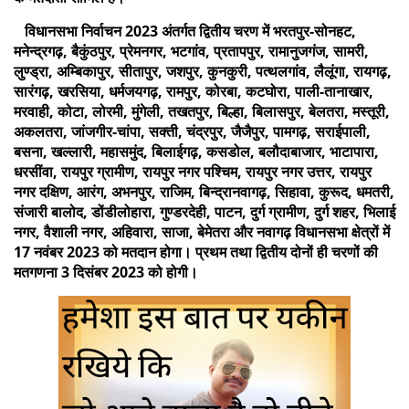
विधानसभा निर्वाचन 2023 अंतर्गत द्वितीय चरण में भरतपुर-सोनहट,
मनेन्द्रगढ़, बैकुंठपुर, प्रेमनगर, भटगांव, प्रतापपुर, रामानुजगंज, सामरी,
लुण्ड्रा, अम्बिकापुर, सीतापुर, जशपुर, कुनकुरी, पत्थलगांव, लैलूंगा, रायगढ़,
सारंगढ़, खरसिया, धर्मजयगढ़, रामपुर, कोरबा, कटघोरा, पाली-तानाखार,
मरवाही, कोटा, लोरमी, मुंगेली, तखतपुर, बिल्हा, बिलासपुर, बेलतरा, मस्तूरी,
अकलतरा, जांजगीर-चांपा, सक्ती, चंद्रपुर, जैजैपुर, पामगढ़, सराईपाली,
बसना, खल्लारी, महासमुंद, बिलाईगढ़, कसडोल, बलौदाबाजार, भाटापारा,
धरसींवा, रायपुर ग्रामीण, रायपुर नगर पश्चिम, रायपुर नगर उत्तर, रायपुर
नगर दक्षिण, आरंग, अभनपुर, राजिम, बिन्द्रानवागढ़, सिहावा, कुरूद, धमतरी,
संजारी बालोद, डोंडीलोहारा, गुण्डरदेही, पाटन, दुर्ग ग्रामीण, दुर्ग शहर, भिलाई
नगर, वैशाली नगर, अहिवारा, साजा, बेमेतरा और नवागढ़ विधानसभा क्षेत्रों में
17 नवंबर 2023 को मतदान होगा। प्रथम तथा द्वितीय दोनों ही चरणों की
मतगणना 3 दिसंबर 2023 को होगी।