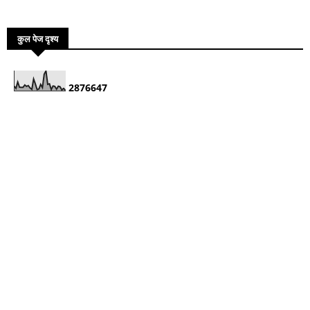
कुल पेज दृश्य
2
8
7
6
6
4
7