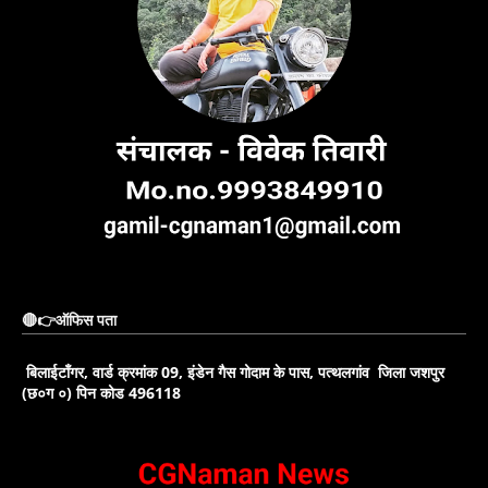
🔴👉ऑफिस पता
बिलाईटाँगर, वार्ड क्रमांक 09, इंडेन गैस गोदाम के पास, पत्थलगांव जिला जशपुर
(छ०ग ०) पिन कोड 496118