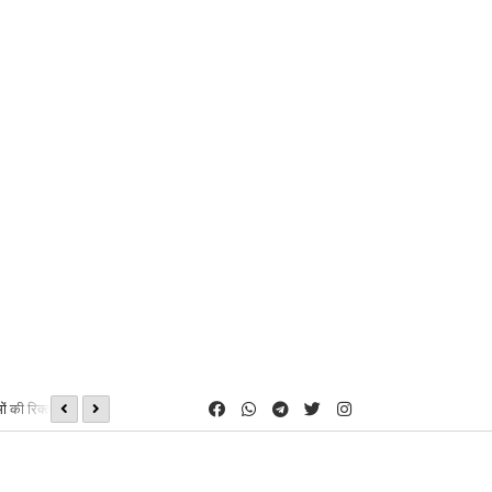
ं की रिक्त सीटों पर
08, 09 एवं 16 अगस्त को होगी शीघ्रलेखन एवं कम्प्यूटर मुद्रलेखन कौशल परीक