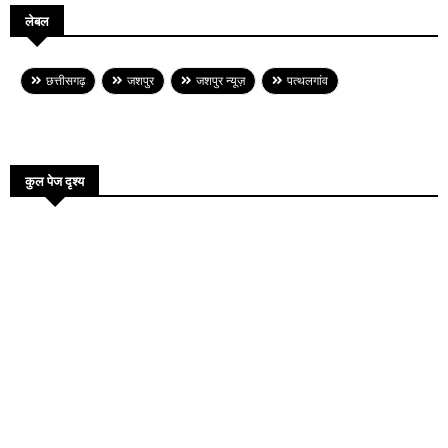
लेबल
छत्तीसगढ़
जशपुर
जशपुर न्यूज़
पत्थलगांव
कुल पेज दृश्य