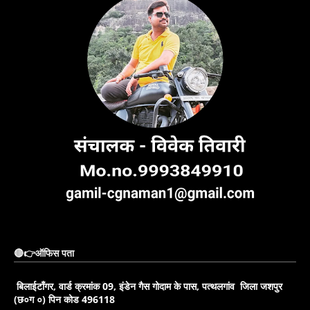
🔴👉ऑफिस पता
बिलाईटाँगर, वार्ड क्रमांक 09, इंडेन गैस गोदाम के पास, पत्थलगांव जिला जशपुर
(छ०ग ०) पिन कोड 496118