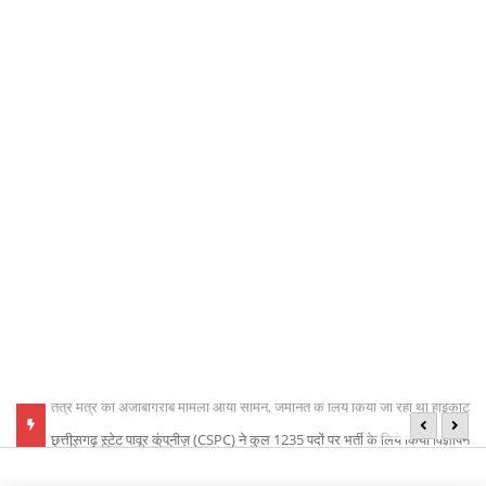
 हाईकोर्ट
छत्तीसगढ़ स्टेट पावर कंपनीज़ (CSPC) ने कुल 1235 पदों पर भर्ती के लिये किया विज्ञापन
भा
जारी
श