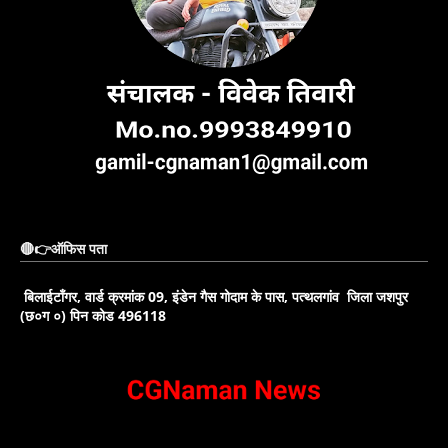
🔴👉ऑफिस पता
बिलाईटाँगर, वार्ड क्रमांक 09, इंडेन गैस गोदाम के पास, पत्थलगांव जिला जशपुर
(छ०ग ०) पिन कोड 496118