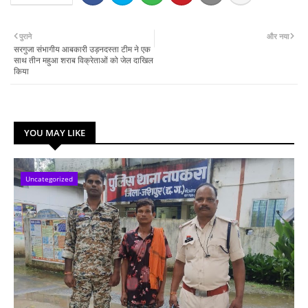
पुराने
और नया
सरगुजा संभागीय आबकारी उड़नदस्ता टीम ने एक
साथ तीन महुआ शराब विक्रेताओं को जेल दाखिल
किया
YOU MAY LIKE
Uncategorized