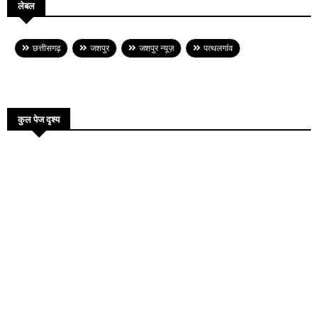
लेबल
छत्तीसगढ़
जशपुर
जशपुर न्यूज़
पत्थलगांव
कुल पेज दृश्य