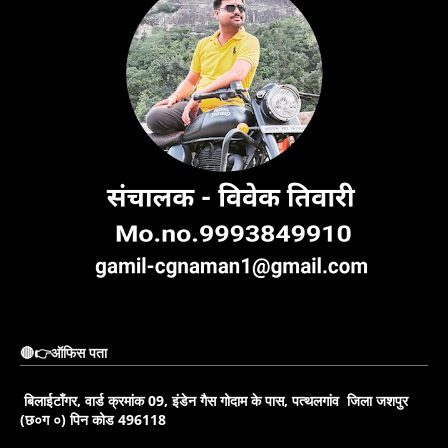
🔴👉ऑफिस पता
बिलाईटाँगर, वार्ड क्रमांक 09, इंडेन गैस गोदाम के पास, पत्थलगांव जिला जशपुर
(छ०ग ०) पिन कोड 496118