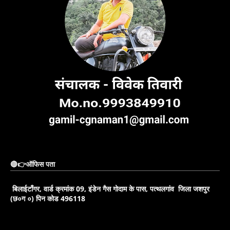
🔴👉ऑफिस पता
बिलाईटाँगर, वार्ड क्रमांक 09, इंडेन गैस गोदाम के पास, पत्थलगांव जिला जशपुर
(छ०ग ०) पिन कोड 496118