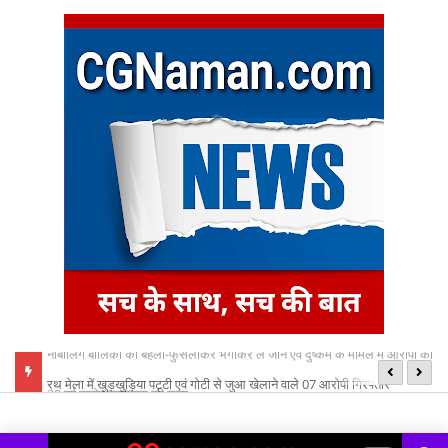
 आरोपी को
रथ मेला में खुड़खुड़िया पट्टी एवं गोटी से जुआ खेलाने वाले 07 आरोपी गिरफ्तार
छत
ध्