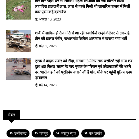
तीन दिन पहले घर से निकली महिला शिक्षिका की नदी किनारे मिलीं
लावारिस हालत में लाश, लाश से पहले मिली थी लावारिस हालत में मिली
कार एवम कई दस्तावेज
अप्रैल 10, 2023
शादी में शामिल हो तेज गति से आ रही स्कार्पियो खड़ी कंटेनर से टकराई
तीन की हालत गंभीर, पत्थलगांव सिविल अस्पताल में कराया गया भर्ती
मई 05, 2023
ट्रक ने बाइक सवार को रौंदा, लगभग 3 मीटर तक घसीटते रही लाश शव
हुआ क्षत-विक्षत, घटना के बाद मृतक के परिजन एवं कोतबावासी बैठे धरने
पर, भारी वाहनों को प्रतिबंध कराने की है मांग, मौके पर पहुंची पुलिस एवम
प्रशासन
मई 14, 2023
लेबल
छत्तीसगढ़
जशपुर
जशपुर न्यूज़
पत्थलगांव