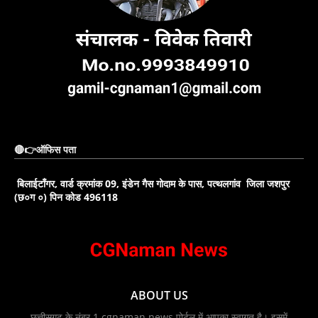
🔴👉ऑफिस पता
बिलाईटाँगर, वार्ड क्रमांक 09, इंडेन गैस गोदाम के पास, पत्थलगांव जिला जशपुर
(छ०ग ०) पिन कोड 496118
ABOUT US
छत्तीसगढ़ के नंबर 1 cgnaman news पोर्टल में आपका स्वागत है। इसमें