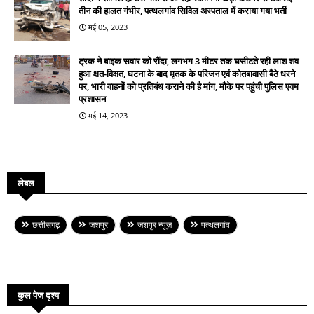
तीन की हालत गंभीर, पत्थलगांव सिविल अस्पताल में कराया गया भर्ती
मई 05, 2023
ट्रक ने बाइक सवार को रौंदा, लगभग 3 मीटर तक घसीटते रही लाश शव
हुआ क्षत-विक्षत, घटना के बाद मृतक के परिजन एवं कोतबावासी बैठे धरने
पर, भारी वाहनों को प्रतिबंध कराने की है मांग, मौके पर पहुंची पुलिस एवम
प्रशासन
मई 14, 2023
लेबल
छत्तीसगढ़
जशपुर
जशपुर न्यूज़
पत्थलगांव
कुल पेज दृश्य