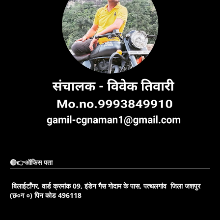
🔴👉ऑफिस पता
बिलाईटाँगर, वार्ड क्रमांक 09, इंडेन गैस गोदाम के पास, पत्थलगांव जिला जशपुर
(छ०ग ०) पिन कोड 496118