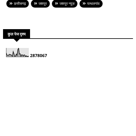
छत्तीसगढ़
जशपुर
जशपुर न्यूज़
पत्थलगांव
कुल पेज दृश्य
2
8
7
8
0
6
7