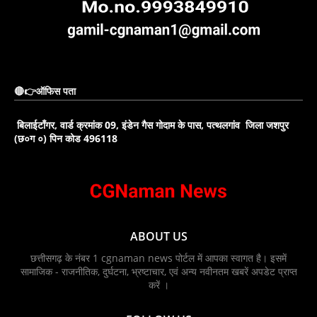
🔴👉ऑफिस पता
बिलाईटाँगर, वार्ड क्रमांक 09, इंडेन गैस गोदाम के पास, पत्थलगांव जिला जशपुर
(छ०ग ०) पिन कोड 496118
ABOUT US
छत्तीसगढ़ के नंबर 1 cgnaman news पोर्टल में आपका स्वागत है। इसमें
सामाजिक - राजनीतिक, दुर्घटना, भ्रष्टाचार, एवं अन्य नवीनतम खबरें अपडेट प्राप्त
करें ।