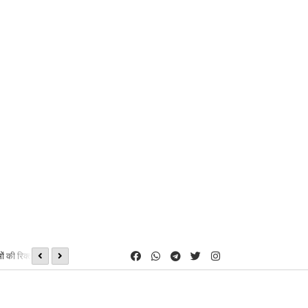
ं की रिक्त सीटों पर
08, 09 एवं 16 अगस्त को होगी शीघ्रलेखन एवं कम्प्यूटर मुद्रलेखन कौशल परीक