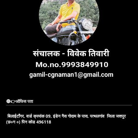
🔴👉ऑफिस पता
बिलाईटाँगर, वार्ड क्रमांक 09, इंडेन गैस गोदाम के पास, पत्थलगांव जिला जशपुर
(छ०ग ०) पिन कोड 496118