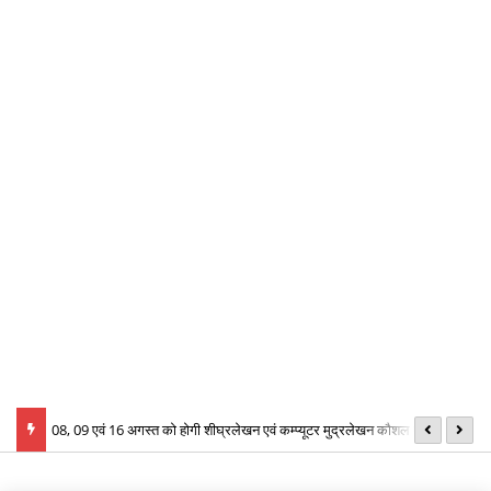
्य
08, 09 एवं 16 अगस्त को होगी शीघ्रलेखन एवं कम्प्यूटर मुद्रलेखन कौशल परीक्षा
ID
इन
क