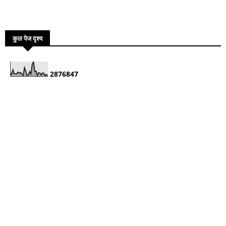
कुल पेज दृश्य
2
8
7
6
8
4
7