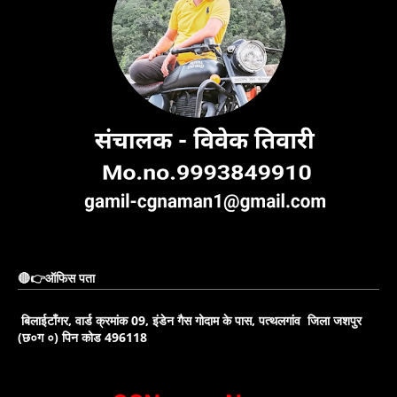
🔴👉ऑफिस पता
बिलाईटाँगर, वार्ड क्रमांक 09, इंडेन गैस गोदाम के पास, पत्थलगांव जिला जशपुर
(छ०ग ०) पिन कोड 496118