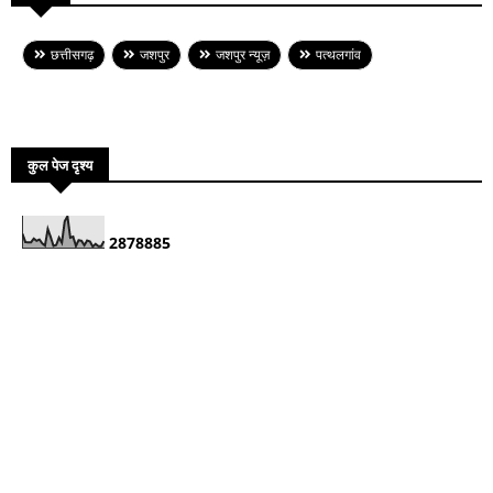
छत्तीसगढ़
जशपुर
जशपुर न्यूज़
पत्थलगांव
कुल पेज दृश्य
2
8
7
8
8
8
5