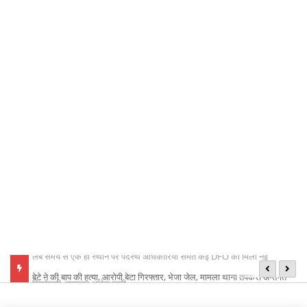
बेटे ने की बाप की हत्या, आरोपी बेटा गिरफ्तार, भेजा जेल, मामला थाना तपकरा अन्तर्गत
का
सिंगीबहार का मामला
नि