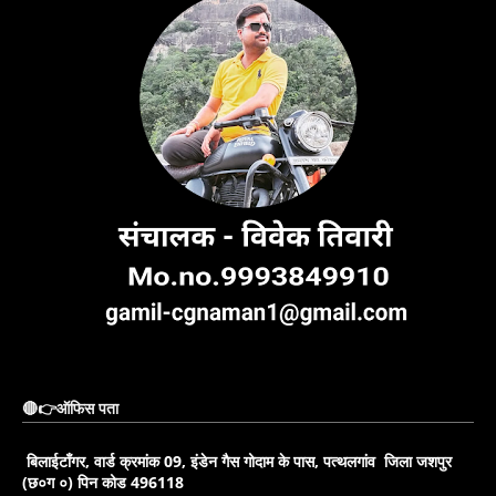
🔴👉ऑफिस पता
बिलाईटाँगर, वार्ड क्रमांक 09, इंडेन गैस गोदाम के पास, पत्थलगांव जिला जशपुर
(छ०ग ०) पिन कोड 496118