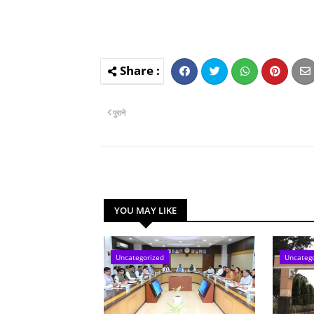
पुराने
YOU MAY LIKE
Uncategorized
Uncateg