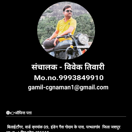
🔴👉ऑफिस पता
बिलाईटाँगर, वार्ड क्रमांक 09, इंडेन गैस गोदाम के पास, पत्थलगांव जिला जशपुर