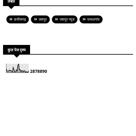
लेबल
छत्तीसगढ़
जशपुर
जशपुर न्यूज़
पत्थलगांव
कुल पेज दृश्य
2
8
7
8
8
9
0