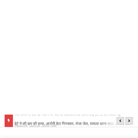
बेटे ने की बाप की हत्या, आरोपी बेटा गिरफ्तार, भेजा जेल, मामला थाना तपकरा अन्तर्गत
का
सिंगीबहार का मामला
नि