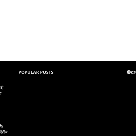
POPULAR POSTS
🔴👉
नदी
े
ी)
्वितीय