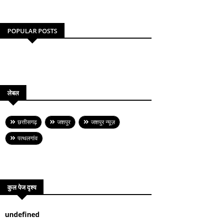
POPULAR POSTS
लेबल
छत्तीसगढ़
जशपुर
जशपुर न्यूज़
पत्थलगांव
कुल पेज दृश्य
u
n
d
e
f
n
e
d