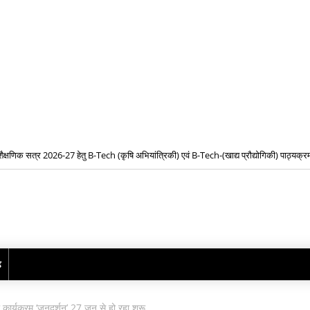
शैक्षणिक सत्र 2026-27 हेतु B-Tech (कृषि अभियांत्रिकी) एवं B-Tech-(खाद्य प्रौद्योगिकी) पाठ्यक्रमो
प्रवेश के लिए द्वितीय चरण ऑनलाइन काउंसिलिंग प्रारंभ
ढ़
ा कार्यक्रम ‘जनदर्शन’ 27 जून से हो रहा शुरू