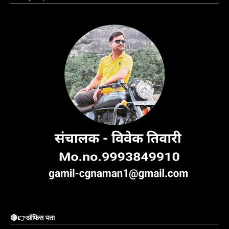
🔴👉ऑफिस पता