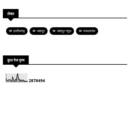
लेबल
छत्तीसगढ़
जशपुर
जशपुर न्यूज़
पत्थलगांव
कुल पेज दृश्य
2
8
7
8
4
9
4