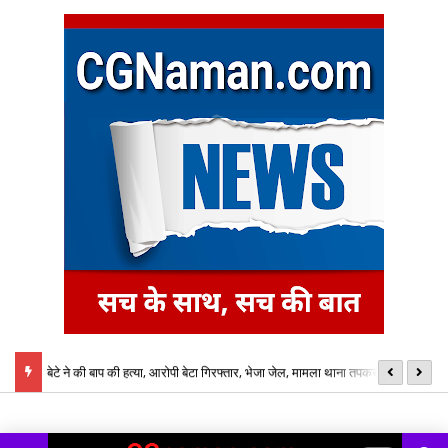
बेटे ने की बाप की हत्या, आरोपी बेटा गिरफ्तार, भेजा जेल, मामला थाना तपकरा अन्तर्गत
का
सिंगीबहार का मामला
नि