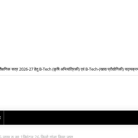
शैक्षणिक सत्र 2026-27 हेतु B-Tech (कृषि अभियांत्रिकी) एवं B-Tech-(खाद्य प्रौद्योगिकी) पाठ्यक्रमो
08, 09 एवं 16 अगस्त को होगी शीघ्रलेखन एवं कम्प्यूटर मुद्रलेखन कौशल परीक्षा
प्रवेश के लिए द्वितीय चरण ऑनलाइन काउंसिलिंग प्रारंभ
ढ़
 लाख रु का 1क्विंटल 26 किलो गांजा किया जप्त