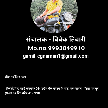
🔴👉ऑफिस पता
बिलाईटाँगर, वार्ड क्रमांक 09, इंडेन गैस गोदाम के पास, पत्थलगांव जिला जशपुर
(छ०ग ०) पिन कोड 496118