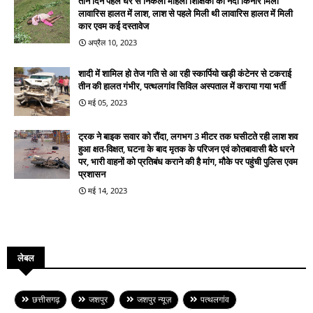
तीन दिन पहले घर से निकली महिला शिक्षिका की नदी किनारे मिलीं
लावारिस हालत में लाश, लाश से पहले मिली थी लावारिस हालत में मिली
कार एवम कई दस्तावेज
अप्रैल 10, 2023
शादी में शामिल हो तेज गति से आ रही स्कार्पियो खड़ी कंटेनर से टकराई
तीन की हालत गंभीर, पत्थलगांव सिविल अस्पताल में कराया गया भर्ती
मई 05, 2023
ट्रक ने बाइक सवार को रौंदा, लगभग 3 मीटर तक घसीटते रही लाश शव
हुआ क्षत-विक्षत, घटना के बाद मृतक के परिजन एवं कोतबावासी बैठे धरने
पर, भारी वाहनों को प्रतिबंध कराने की है मांग, मौके पर पहुंची पुलिस एवम
प्रशासन
मई 14, 2023
लेबल
छत्तीसगढ़
जशपुर
जशपुर न्यूज़
पत्थलगांव