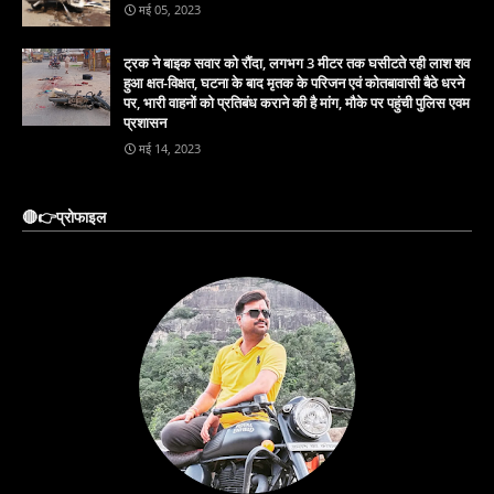
मई 05, 2023
ट्रक ने बाइक सवार को रौंदा, लगभग 3 मीटर तक घसीटते रही लाश शव
हुआ क्षत-विक्षत, घटना के बाद मृतक के परिजन एवं कोतबावासी बैठे धरने
पर, भारी वाहनों को प्रतिबंध कराने की है मांग, मौके पर पहुंची पुलिस एवम
प्रशासन
मई 14, 2023
🔴👉प्रोफाइल