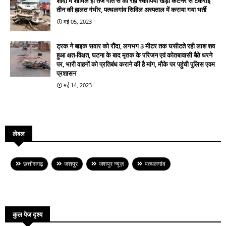
शादी में शामिल हो तेज गति से आ रही स्कार्पियो खड़ी कंटेनर से टकराई
तीन की हालत गंभीर, पत्थलगांव सिविल अस्पताल में कराया गया भर्ती
मई 05, 2023
ट्रक ने बाइक सवार को रौंदा, लगभग 3 मीटर तक घसीटते रही लाश शव
हुआ क्षत-विक्षत, घटना के बाद मृतक के परिजन एवं कोतबावासी बैठे धरने
पर, भारी वाहनों को प्रतिबंध कराने की है मांग, मौके पर पहुंची पुलिस एवम
प्रशासन
मई 14, 2023
लेबल
छत्तीसगढ़
जशपुर
जशपुर न्यूज़
पत्थलगांव
कुल पेज दृश्य