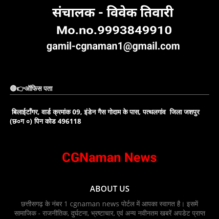
🔴👉ऑफिस पता
बिलाईटाँगर, वार्ड क्रमांक 09, इंडेन गैस गोदाम के पास, पत्थलगांव जिला जशपुर
(छ०ग ०) पिन कोड 496118
ABOUT US
छत्तीसगढ़ के नंबर 1 cgnaman news पोर्टल में आपका स्वागत है। इसमें
सामाजिक - राजनीतिक, दुर्घटना, भ्रष्टाचार, एवं अन्य नवीनतम खबरें अपडेट प्राप्त