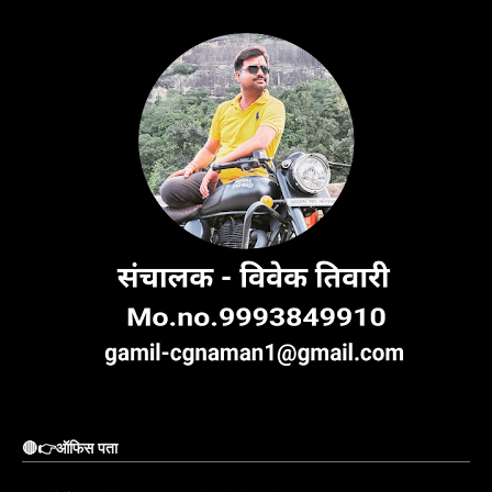
🔴👉ऑफिस पता