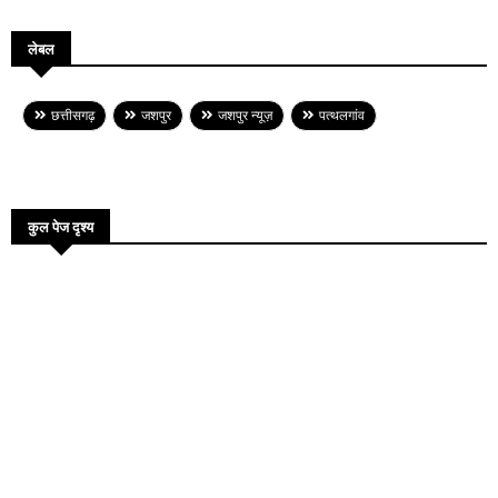
लेबल
छत्तीसगढ़
जशपुर
जशपुर न्यूज़
पत्थलगांव
कुल पेज दृश्य