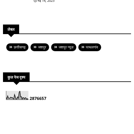
मई 14, 2023
लेबल
छत्तीसगढ़
जशपुर
जशपुर न्यूज़
पत्थलगांव
कुल पेज दृश्य
2
8
7
6
6
5
7